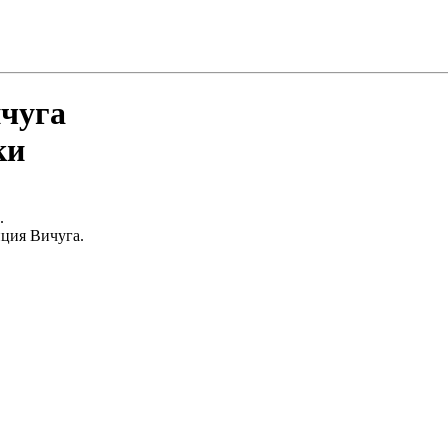
ичуга
ки
.
нция Вичуга.