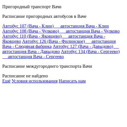
Пригородный транспорт Вачи
Расписание пригородных автобусов в Ваче
Автобус 107 (Вача - Клин) автостанция Вача - Клин
Автобус 108 (Вача - Чулково) автостанция Вача - Чулково
Автобус 110 (Вача - Яковцево) автостанция Вача -
Яковцево
Автобус 126 (Вача - Филинское) автостанция
Вача - Слюдяная фабрика
Автобус 127 (Вача - Давыдово)
автостанция Вача - Давыдово
Автобус 134 (Вача - Сергеево)
автостанция Вача - Сергеево
Расписание междугороднего транспорта Вачи
Расписание не найдено
Ещё
Условия использования
Написать нам