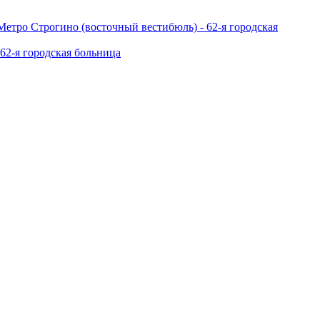
етро Строгино (восточный вестибюль) - 62-я городская
2-я городская больница