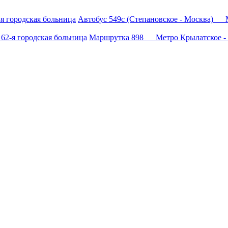
я городская больница
Автобус 549с (Степановское - Москва) М
62-я городская больница
Маршрутка 898 Метро Крылатское - 6