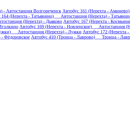
) - Автостанция Волгореченск
Автобус 161 (Нерехта - Аминев
 164 (Нерехта - Татьянино) Автостанция (Нерехта) - Татьянин
тостанция (Нерехта) - Дьяково
Автобус 167 (Нерехта - Космын
 Иголкино
Автобус 169 (Нерехта - Новленское) Автостанция (Н
 Лужки) Автостанция (Нерехта) - Лужки
Автобус 172 (Нерехта
 - Фёдоровское
Автобус 410 (Троица - Лаврово) Троица - Лав