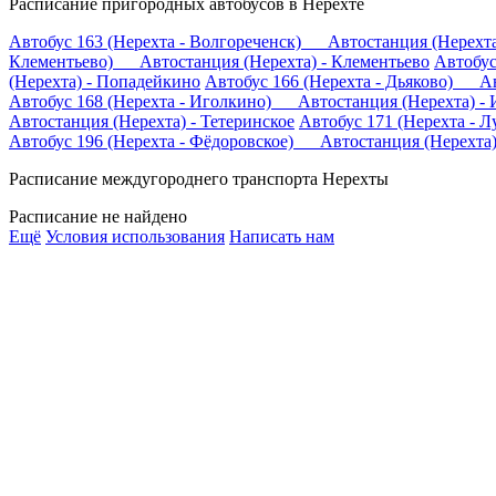
Расписание пригородных автобусов в Нерехте
Автобус 163 (Нерехта - Волгореченск) Автостанция (Нерехта
Клементьево) Автостанция (Нерехта) - Клементьево
Автобус
(Нерехта) - Попадейкино
Автобус 166 (Нерехта - Дьяково) Ав
Автобус 168 (Нерехта - Иголкино) Автостанция (Нерехта) -
Автостанция (Нерехта) - Тетеринское
Автобус 171 (Нерехта -
Автобус 196 (Нерехта - Фёдоровское) Автостанция (Нерехта)
Расписание междугороднего транспорта Нерехты
Расписание не найдено
Ещё
Условия использования
Написать нам