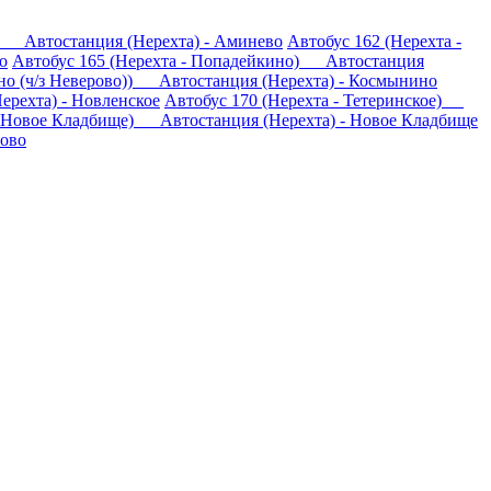
о) Автостанция (Нерехта) - Аминево
Автобус 162 (Нерехта -
о
Автобус 165 (Нерехта - Попадейкино) Автостанция
ино (ч/з Неверово)) Автостанция (Нерехта) - Космынино
ерехта) - Новленское
Автобус 170 (Нерехта - Тетеринское)
 - Новое Кладбище) Автостанция (Нерехта) - Новое Кладбище
рово