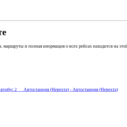
те
и, маршруты и полная инормация о всех рейсах находится на это
втобус 2 Автостанция (Нерехта) - Автостанция (Нерехта)