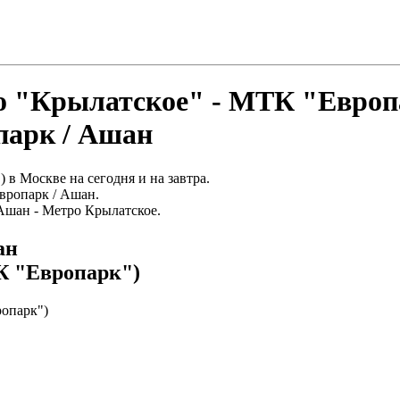
о "Крылатское" - МТК "Европ
парк / Ашан
в Москве на сегодня и на завтра.
вропарк / Ашан.
Ашан - Метро Крылатское.
ан
К "Европарк")
опарк")