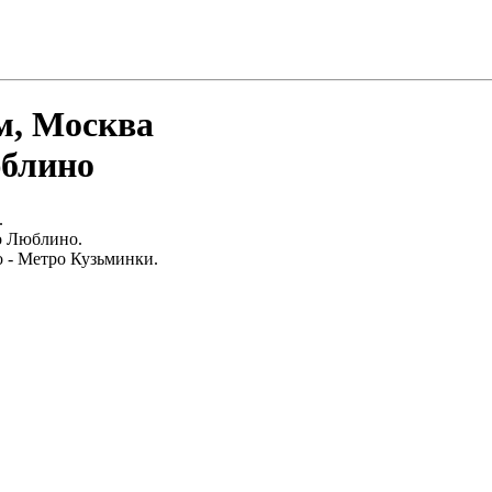
м, Москва
юблино
.
о Люблино.
 - Метро Кузьминки.