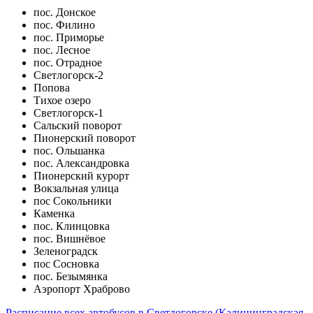
пос. Донское
пос. Филино
пос. Приморье
пос. Лесное
пос. Отрадное
Светлогорск-2
Попова
Тихое озеро
Светлогорск-1
Сальский поворот
Пионерский поворот
пос. Ольшанка
пос. Александровка
Пионерский курорт
Вокзальная улица
пос Сокольники
Каменка
пос. Клинцовка
пос. Вишнёвое
Зеленоградск
пос Сосновка
пос. Безымянка
Аэропорт Храброво
Расписание всех автобусов в Светлогорске (Калининградская