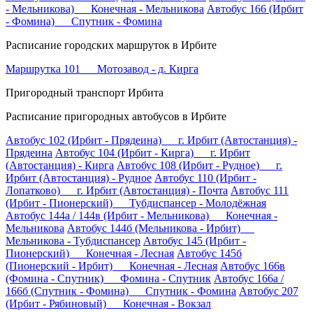
- Мельникова) Конечная - Мельникова
Автобус 166 (Ирбит
- Фомина) Спутник - Фомина
Расписание городских маршруток в Ирбите
Маршрутка 101 Мотозавод - д. Кирга
Пригородный транспорт Ирбита
Расписание пригородных автобусов в Ирбите
Автобус 102 (Ирбит - Прядеина) г. Ирбит (Автостанция) -
Прядеина
Автобус 104 (Ирбит - Кирга) г. Ирбит
(Автостанция) - Кирга
Автобус 108 (Ирбит - Рудное) г.
Ирбит (Автостанция) - Рудное
Автобус 110 (Ирбит -
Лопатково) г. Ирбит (Автостанция) - Почта
Автобус 111
(Ирбит - Пионерский) Тубдиспансер - Молодёжная
Автобус 144а / 144в (Ирбит - Мельникова) Конечная -
Мельникова
Автобус 144б (Мельникова - Ирбит)
Мельникова - Тубдиспансер
Автобус 145 (Ирбит -
Пионерский) Конечная - Лесная
Автобус 145б
(Пионерский - Ирбит) Конечная - Лесная
Автобус 166в
(Фомина - Спутник) Фомина - Спутник
Автобус 166а /
166б (Спутник - Фомина) Спутник - Фомина
Автобус 207
(Ирбит - Рябиновый) Конечная - Вокзал