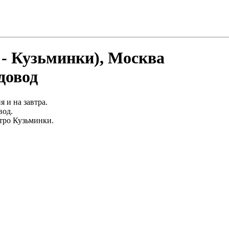
 - Кузьминки), Москва
довод
 и на завтра.
вод.
тро Кузьминки.