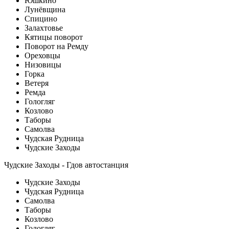
Юшкино
Лунёвщина
Спицино
Залахтовье
Кятицы поворот
Поворот на Ремду
Ореховцы
Низовицы
Горка
Ветеря
Ремда
Гологляг
Козлово
Таборы
Самолва
Чудская Рудница
Чудские Заходы
Чудские Заходы - Гдов автостанция
Чудские Заходы
Чудская Рудница
Самолва
Таборы
Козлово
Гологляг