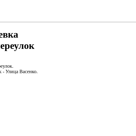
евка
ереулок
еулок.
 - Улица Васенко.