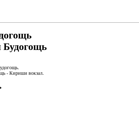
удогощь
я Будогощь
Будогощь.
щь - Кириши вокзал.
ь