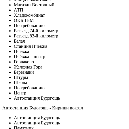
Магазин Восточный
АТП
Хладокомбинат
ОКБ ТБМ
По требованию
Разъезд 74-й километр
Разъезд 83-й километр
Белая
Станция Пчёвжа
Пчёвжа
Пчёвжа – центр
Горчаково
Железная Гора
Березняки
Штурм
Школа
По требованию
Центр
Автостанция Будогощь
Автостанция Будогощь - Кириши вокзал
Автостанция Будогощь
Автостанция Будогощь
Памятник