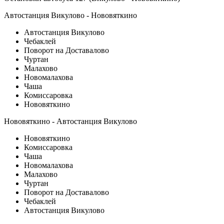
Автостанция Викулово - Нововяткино
Автостанция Викулово
Чебаклей
Поворот на Доставалово
Чуртан
Малахово
Новомалахова
Чаша
Комиссаровка
Нововяткино
Нововяткино - Автостанция Викулово
Нововяткино
Комиссаровка
Чаша
Новомалахова
Малахово
Чуртан
Поворот на Доставалово
Чебаклей
Автостанция Викулово