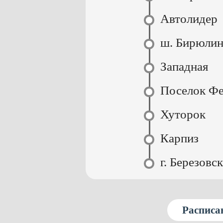
Автолидер
ш. Бирюлин
Западная
Поселок Ф
Хуторок
Карпиз
г. Березовс
Расписан