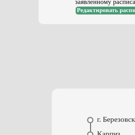
заявленному распис
Редактировать расп
г. Березовс
Карпиз