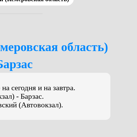
емеровская область)
Барзас
а сегодня и на завтра.
ал) - Барзас.
вский (Автовокзал).