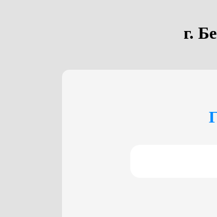
г. Б
Г