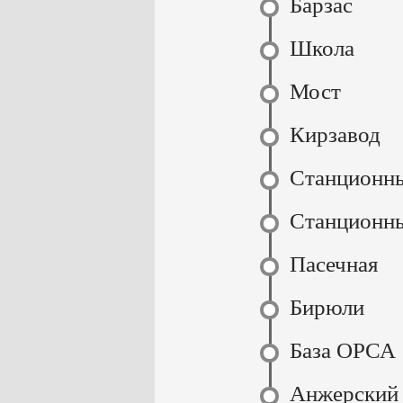
Барзас
Школа
Мост
Кирзавод
Станционн
Станционн
Пасечная
Бирюли
База ОРСА
Анжерский