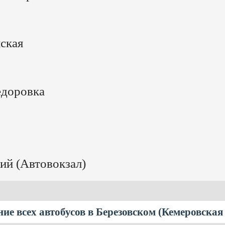
ская
едоровка
кий (Автовокзал)
ие всех автобусов в Березовском (Кемеровская