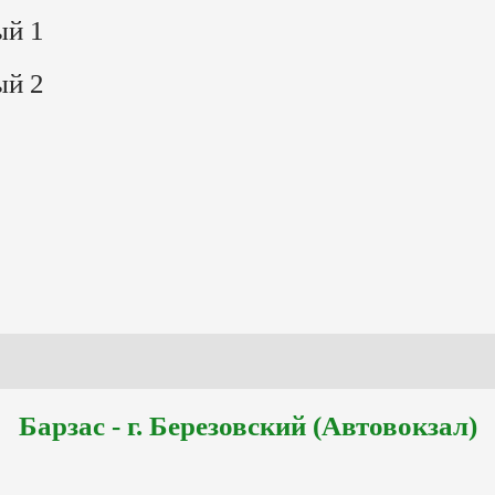
ый 1
ый 2
Барзас - г. Березовский (Автовокзал)