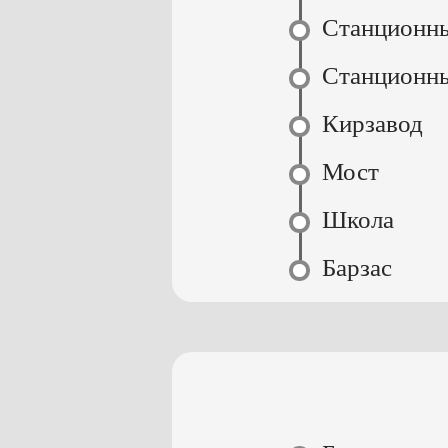
Станционн
Станционн
Кирзавод
Мост
Школа
Барзас