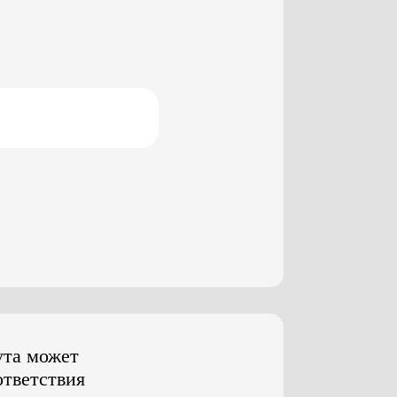
ута может
ответствия