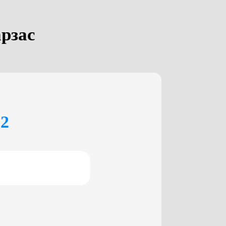
арзас
02