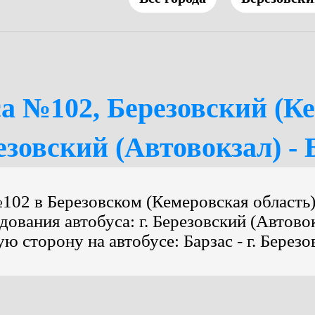
а №102, Березовский (К
резовский (Автовокзал) - 
102 в Березовском (Кемеровская область) н
ования автобуса: г. Березовский (Автовокз
 сторону на автобусе: Барзас - г. Березо