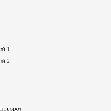
ый 1
ый 2
 поворот