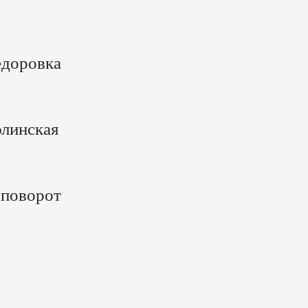
едоровка
линская
 поворот