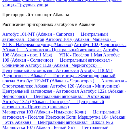
улица - Трудовая улица
Пригородный транспорт Абакана
Расписание пригородных автобусов в Абакане
Автобус 101-МТ (Абакан - Сапогов) Центральный
автовокзал - Сапогов
Автобус 101у (Абакан - Чапаево)
УПК - Набережная улица (Чапаево)
Автобус 102 (Черногорск -
Абакан) Автовокзал - Центральный автовокзал
Автобус
106 (Абакан - пос. 1 Мая) УПК - Посёлок 1 Мая
Автобус
109 (Абакан - Солнечное) Центральный автовокзал -
Солнечное
Автобус 112а (Абакан - Черногорск)
Центральный автовокзал - Автовокзал
Автобус 118-МТ
(Черногорск - Абакан) Гостиница - Железнодорожный
вокзал
Автобус 119-МТ (Абакан - Черногорск) Автовокзал -
Спорткомплекс Абакан
Автобус 120 (Абакан - Минусинск)
Центральный автовокзал - Автовокзал
Автобус 122а (Абакан -
Черногорск) Центральный автовокзал - Автовокзал
Автобус 132а (Абакан - Пригорск) Центральный
автовокзал - Пригорск (конечная)
Маршрутка 103 (Абакан - Изыхские Коли) Центральный
автовокзал - Посёлок Изыхские Копи
Маршрутка 104 (Абакан
- Усть-Абакан) Центральный автовокзал - Школа № 2
Маршрутка 107 (Абакан - Белый Яр) Центральный