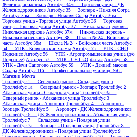
Железнодорожников
Автобус 34м Торговая улица - ДК
Железнодорожников
Автобус 35 Зоопарк - Нижняя Согра
Автобус 35м Зоопарк - Нижняя Согра
Автобус 36м
Торговая улица - Торговая улица
Автобус 36 Торговая
улица - Торговая улица
Автобус 37 Никольская церковь -
Никольская церковь
Автобус 37м Никольская церковь -
Никольская церковь
Автобус 38 Школа № 24 - Войсковая
часть
Автобус 38м Школа № 24 - Войсковая часть
Автобус
54 УПК - Колягинские холмы
Автобус 55 УПК - СНО
Подсинее
Автобус 56 УПК - Агропромышленная улица (д/о
Подсинее)
Автобус 57 УПК - СНТ «Орбита»
Автобус 58
УПК - Дачи Сапогово
Автобус 59 УПК - Дачный массив
Сахара
Автобус 116 Профессиональное училище №6 -
Магазин Мечта
Троллейбус 1 Северный рынок - Складская улица
Троллейбус 1а Северный рынок - Зоопарк
Троллейбус 2
Абаканская улица - Складская улица
Троллейбус 3а
Северный рынок - Абаканская улица
Троллейбус 3
Абаканская улица - Аэропорт
Троллейбус 4 Аэропорт -
Зоопарк
Троллейбус 5 Аэропорт - ДК Железнодорожников
Троллейбус 6 ДК Железнодорожников - Абаканская улица
Троллейбус 7 Складская улица - Полярная улица
Троллейбус 7а Зоопарк - Полярная улица
Троллейбус 8
ДК Железнодорожников - Полярная улица
Троллейбус 9
Торговая улица - Торговая улица
Троллейбус 10 Трудовая