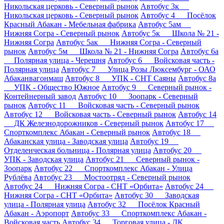
Никольская церковь - Северный рынок
Автобус 3к
Никольская церковь - Северный рынок
Автобус 4 Посёлок
Красный Абакан - Мебельная фабрика
Автобус 5ам
Нижняя Согра - Северный рынок
Автобус 5к Школа № 21 -
Нижняя Согра
Автобус 5ак Нижняя Согра - Северный
рынок
Автобус 5м Школа № 21 - Нижняя Согра
Автобус 6а
Полярная улица - Черешня
Автобус 6 Войсковая часть -
Полярная улица
Автобус 7 Улица Розы Люксембург - ОАО
Абаканвагонмаш
Автобус 8 УПК - СНТ Саяны
Автобус 8а
УПК - Общество Южное
Автобус 9 Северный рынок -
Контейнерный завод
Автобус 10 Зоопарк - Северный
рынок
Автобус 11 Войсковая часть - Северный рынок
Автобус 12 Войсковая часть - Северный рынок
Автобус 14
ДК Железнодорожников - Северный рынок
Автобус 17
Спорткомплекс Абакан - Северный рынок
Автобус 18
Абаканская улица - Заводская улица
Автобус 19
Отделенческая больница - Полярная улица
Автобус 20
УПК - Заводская улица
Автобус 21 Северный рынок -
Зоопарк
Автобус 22 Спорткомплекс Абакан - Улица
Рублёва
Автобус 23 Мостоотряд - Северный рынок
Автобус 24 Нижняя Согра - СНТ «Орбита»
Автобус 24
Нижняя Согра - СНТ «Орбита»
Автобус 30 Заводская
улица - Полярная улица
Автобус 32 Посёлок Красный
Абакан - Аэропорт
Автобус 33 Спорткомплекс Абакан -
Войсковая часть
Автобус 34 Торговая улица - ДК